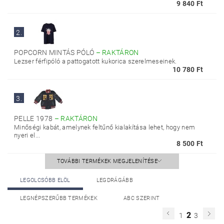
9 840 Ft
2.
POPCORN MINTÁS PÓLÓ
–
RAKTÁRON
Lezser férfipóló a pattogatott kukorica szerelmeseinek.
10 780 Ft
3.
PELLE 1978
–
RAKTÁRON
Minőségi kabát, amelynek feltűnő kialakítása lehet, hogy nem
nyeri el...
8 500 Ft
TOVÁBBI TERMÉKEK MEGJELENÍTÉSE
LEGOLCSÓBB ELÖL
LEGDRÁGÁBB
LEGNÉPSZERŰBB TERMÉKEK
ABC SZERINT
2
1
3