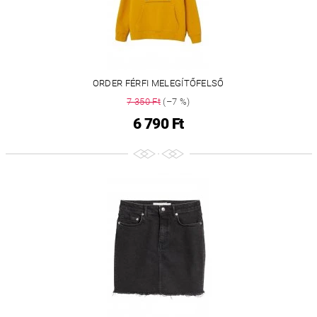
ORDER FÉRFI MELEGÍTŐFELSŐ
7 350 Ft
(–7 %)
6 790 Ft