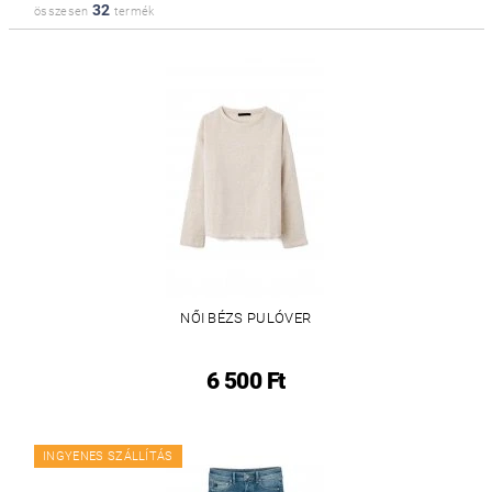
32
összesen
termék
NŐI BÉZS PULÓVER
6 500 Ft
INGYENES SZÁLLÍTÁS