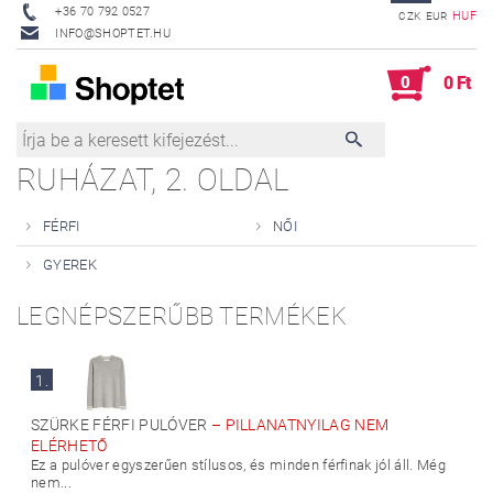
+36 70 792 0527
HUF
CZK
EUR
INFO@SHOPTET.HU
0
0 Ft
RUHÁZAT
, 2. OLDAL
FÉRFI
NŐI
GYEREK
LEGNÉPSZERŰBB TERMÉKEK
1.
SZÜRKE FÉRFI PULÓVER
–
PILLANATNYILAG NEM
ELÉRHETŐ
Ez a pulóver egyszerűen stílusos, és minden férfinak jól áll. Még
nem...