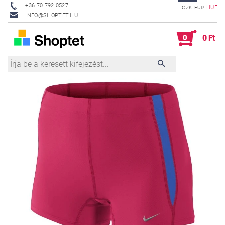
+36 70 792 0527
HUF
CZK
EUR
INFO@SHOPTET.HU
0
0 Ft