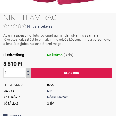
NIKE TEAM RACE
Nincs értékelés
Az ún. szabású női futó rövidnadrág minden olyan nő számára
tökéletes választást jelent, aki mind edzés közben, mind a versenyeken
a lehető legjobban akarja érezni magát.
Elérhetőség
Raktáron
(3 db)
3 510 Ft
TERMÉKKÓD
0023
MÁRKA
NIKE
KATEGÓRIA
NŐI RUHÁZAT
JÓTÁLLÁS
2 ÉV