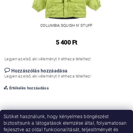
COLUMBIA SQUISH N’ STUFF
5 400 Ft
Legyen az első, aki véleményt ír ehhez a tételhez!
Hozzászólás hozzáadása
Legyen az első, aki véleményt ír ehhez a tételhez!
Értékelés hozzáadása
Sütiket használunk, hogy kényelmes böngészést
biztosítsunk a látogatások elemzése által, folyamatosan
fejlesztve az oldal funkcionalitását, teljesítményét és