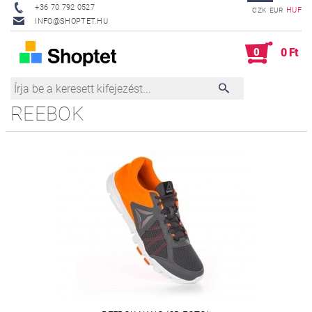
+36 70 792 0527
HUF
CZK
EUR
INFO@SHOPTET.HU
0
0 Ft
REEBOK