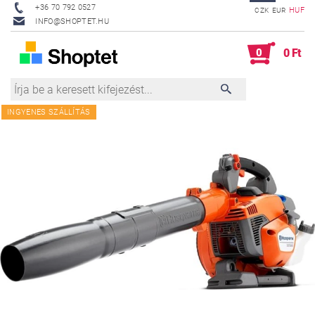
+36 70 792 0527
HUF
CZK
EUR
INFO@SHOPTET.HU
0
0 Ft
INGYENES SZÁLLÍTÁS