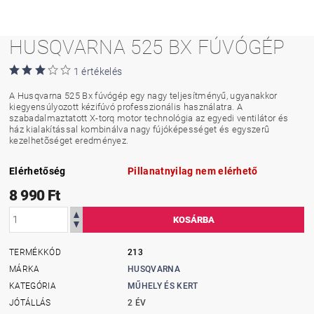
HUSQVARNA 525 BX FÚVÓGÉP
1 értékelés
A Husqvarna 525 Bx fúvógép egy nagy teljesítményű, ugyanakkor
kiegyensúlyozott kézifúvó professzionális használatra. A
szabadalmaztatott X-torq motor technológia az egyedi ventilátor és
ház kialakítással kombinálva nagy fújóképességet és egyszerû
kezelhetõséget eredményez.
Elérhetőség
Pillanatnyilag nem elérhető
8 990 Ft
TERMÉKKÓD
213
MÁRKA
HUSQVARNA
KATEGÓRIA
MŰHELY ÉS KERT
JÓTÁLLÁS
2 ÉV