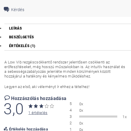
Kérdés
LEÍRÁS
BESZÉLGETÉS
ÉRTÉKELÉS (1)
A Low Vib rezgéscsökkentő rendszer jelentősen csökkenti az
erőfeszítéseket, még hosszú műszakokban is. Az intuitív használat és
a sebességszabályozás jelenléte minden körülmények között
hozzájárul a hatékony és kényelmes működéshez.
Legyen az első, aki véleményt ír ehhez a tételhez!
Hozzászólás hozzáadása
3,0
5
0x
4
0x
1 értékelés
3
1x
2
0x
Értékelés hozzáadása
1
0x