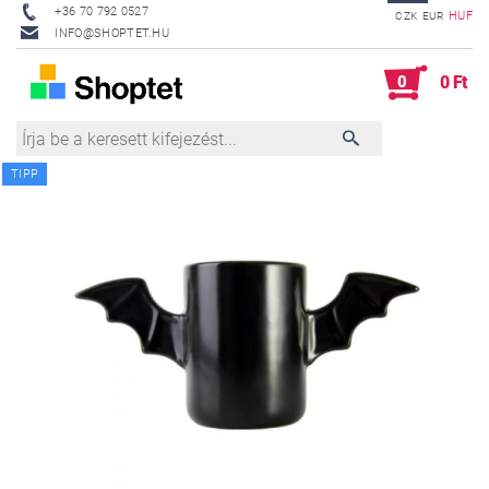
+36 70 792 0527
HUF
CZK
EUR
INFO@SHOPTET.HU
0
0 Ft
TIPP