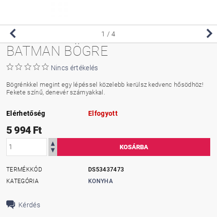
1
/ 4
BATMAN BÖGRE
Nincs értékelés
Bögrénkkel megint egy lépéssel közelebb kerülsz kedvenc hősödhöz!
Fekete színű, denevér szárnyakkal.
Elérhetőség
Elfogyott
5 994 Ft
TERMÉKKÓD
DS53437473
KATEGÓRIA
KONYHA
Kérdés