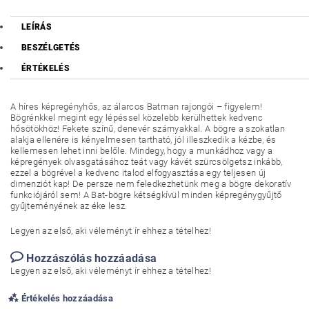
LEÍRÁS
BESZÉLGETÉS
ÉRTÉKELÉS
A híres képregényhős, az álarcos Batman rajongói – figyelem!
Bögrénkkel megint egy lépéssel közelebb kerülhettek kedvenc
hősötökhöz! Fekete színű, denevér szárnyakkal. A bögre a szokatlan
alakja ellenére is kényelmesen tartható, jól illeszkedik a kézbe, és
kellemesen lehet inni belőle. Mindegy, hogy a munkádhoz vagy a
képregények olvasgatásához teát vagy kávét szürcsölgetsz inkább,
ezzel a bögrével a kedvenc italod elfogyasztása egy teljesen új
dimenziót kap! De persze nem feledkezhetünk meg a bögre dekoratív
funkciójáról sem! A Bat-bögre kétségkívül minden képregénygyűjtő
gyűjteményének az éke lesz.
Legyen az első, aki véleményt ír ehhez a tételhez!
Hozzászólás hozzáadása
Legyen az első, aki véleményt ír ehhez a tételhez!
Értékelés hozzáadása